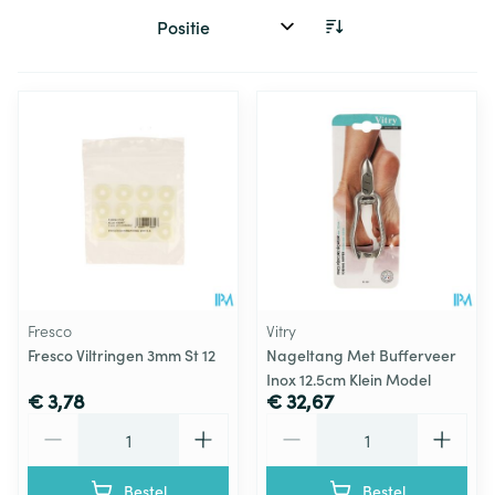
Sorteer op:
Fresco
Vitry
Fresco Viltringen 3mm St 12
Nageltang Met Bufferveer
Inox 12.5cm Klein Model
€ 3,78
€ 32,67
Aantal
Aantal
Bestel
Bestel