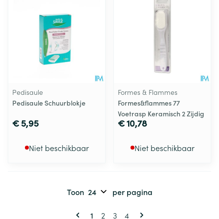
Pedisaule
Formes & Flammes
Pedisaule Schuurblokje
Formes&flammes 77
Voetrasp Keramisch 2 Zijdig
€ 5,95
€ 10,78
Niet beschikbaar
Niet beschikbaar
Toon
per pagina
Pagina's
U lees momenteel pagina
Pagina
Pagina
Pagina
1
2
3
4