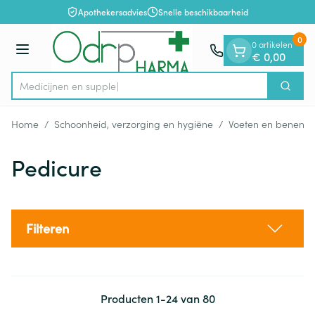
Dia 1 van 1
Ga naar de inhoud
Apothekersadvies
Snelle beschikbaarheid
0
0 artikelen
Menu
€ 0,00
Me
Zoek
Product, merk, categorie...
Home
/
Schoonheid, verzorging en hygiëne
/
Voeten en benen
/
Pedicure
Filteren
Producten
1
-
24
van
80