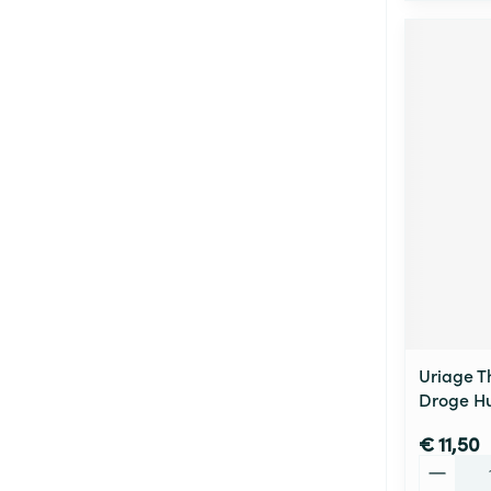
Uriage T
Droge Hu
€ 11,50
Aantal