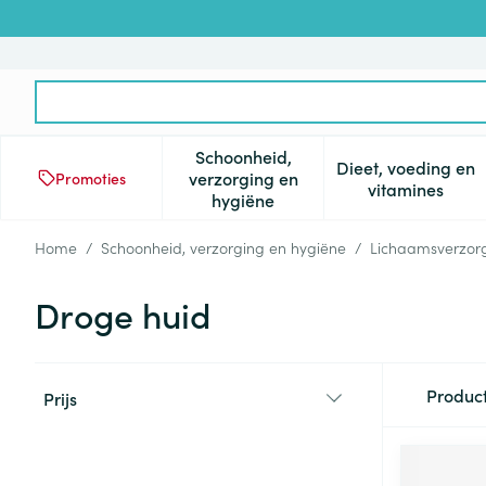
Ga naar de inhoud
Product, merk, categorie...
Schoonheid,
Dieet, voeding en
verzorging en
Promoties
Toon submenu voor Schoonheid
Toon subm
vitamines
hygiëne
Home
/
Schoonheid, verzorging en hygiëne
/
Lichaamsverzor
Droge huid
Doorgaan naar productlijst
Produc
Prijs
filter