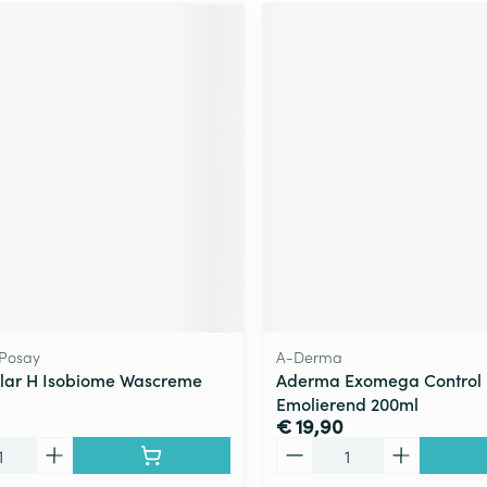
 Posay
A-Derma
clar H Isobiome Wascreme
Aderma Exomega Control
Emolierend 200ml
€ 19,90
Aantal