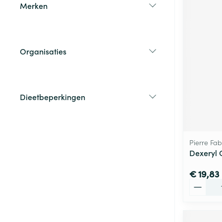
Merken
filter
Organisaties
filter
Dieetbeperkingen
filter
Pierre Fa
Dexeryl 
€ 19,83
Aantal