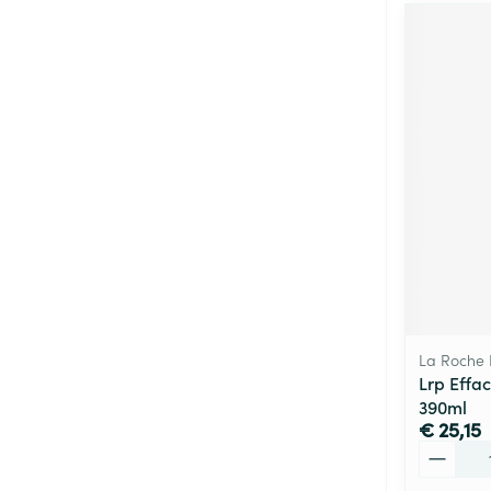
La Roche
Lrp Effa
390ml
€ 25,15
Aantal