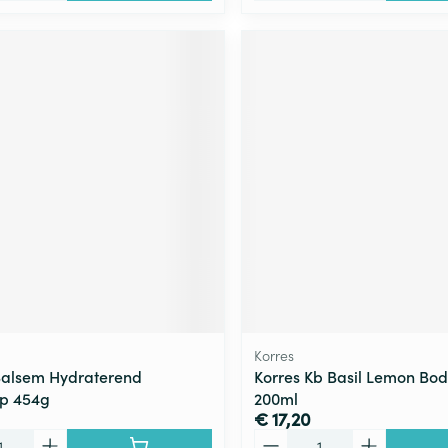
Korres
Balsem Hydraterend
Korres Kb Basil Lemon Bod
p 454g
200ml
€ 17,20
Aantal