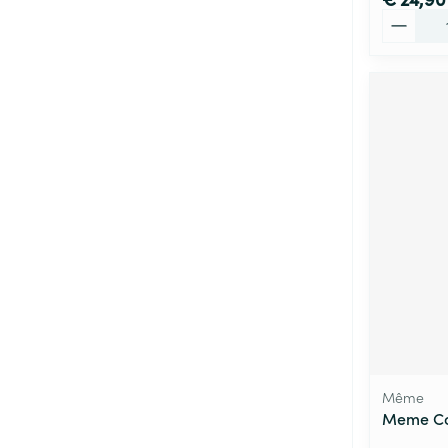
Aantal
Même
Meme Cor