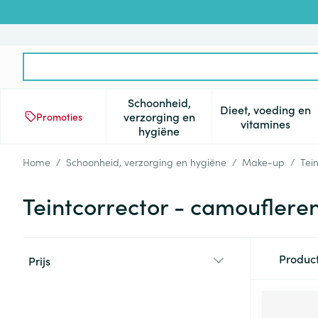
Ga naar de inhoud
Product, merk, categorie...
Schoonheid,
Dieet, voeding en
verzorging en
Promoties
Toon submenu voor Schoonheid
Toon subm
vitamines
hygiëne
Home
/
Schoonheid, verzorging en hygiëne
/
Make-up
/
Tei
Teintcorrector - camoufler
Doorgaan naar productlijst
Produc
Prijs
filter