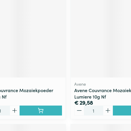
Avene
ouvrance Mozaiekpoeder
Avene Couvrance Mozaie
g Nf
Lumiere 10g Nf
€ 29,58
Aantal