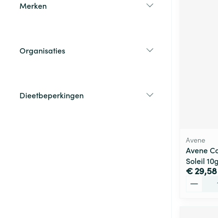
Merken
filter
Organisaties
filter
Dieetbeperkingen
filter
Avene
Avene C
Soleil 10
€ 29,58
Aantal