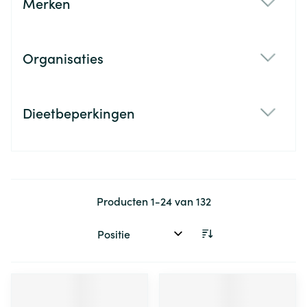
Merken
filter
Organisaties
filter
Dieetbeperkingen
filter
Producten
1
-
24
van
132
Sorteer op: