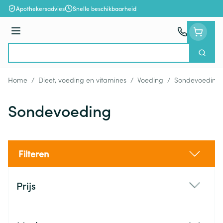
Ga naar de inhoud
Apothekersadvies
Snelle beschikbaarheid
Menu
Zoek
Product, merk, categorie...
Home
/
Dieet, voeding en vitamines
/
Voeding
/
Sondevoeding
Sondevoeding
Filteren
Doorgaan naar productlijst
Prijs
filter