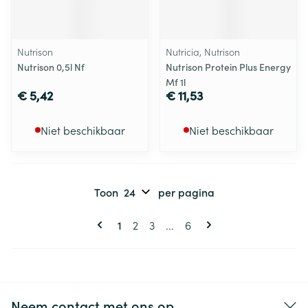
Nutrison
Nutricia, Nutrison
Nutrison 0,5l Nf
Nutrison Protein Plus Energy
Mf 1l
€ 5,42
€ 11,53
Niet beschikbaar
Niet beschikbaar
Toon
per pagina
Pagina's
U lees momenteel pagina
Pagina
Pagina
Pagina
1
2
3
...
6
Neem contact met ons op