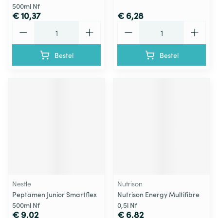
500ml Nf
€ 10,37
€ 6,28
Aantal
Aantal
Bestel
Bestel
Nestle
Nutrison
Peptamen Junior Smartflex
Nutrison Energy Multifibre
500ml Nf
0,5l Nf
€ 9,02
€ 6,82