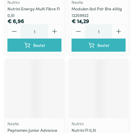
Nutrini
Nestle
Nutrini Energy Multi Fibre Fl
Modulen Ibd Pdr Bte 400g
0,5l
12259922
€ 6,96
€ 14,29
Aantal
Aantal
Bestel
Bestel
Nestle
Nutrini
Peptamen Junior Advance
Nutrini Fl 0,5l