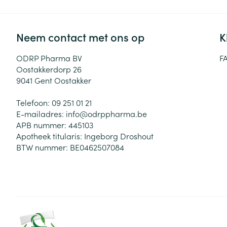
Neem contact met ons op
K
ODRP Pharma BV
F
Oostakkerdorp 26
9041
Gent Oostakker
Telefoon:
09 251 01 21
E-mailadres:
info@
odrppharma.be
APB nummer:
445103
Apotheek titularis:
Ingeborg Droshout
BTW nummer:
BE0462507084