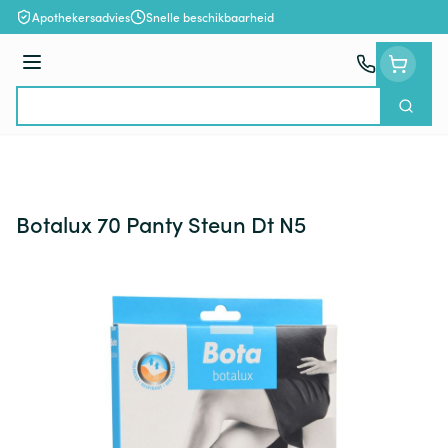
Ga naar de inhoud
Apothekersadvies
Snelle beschikbaarheid
Menu
Zoek
Product, merk, categorie...
Botalux 70 Panty Steun Dt N5