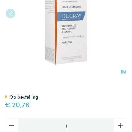
Ducray Anaphase Sh A/haart
Op bestelling
€ 20,76
Aantal