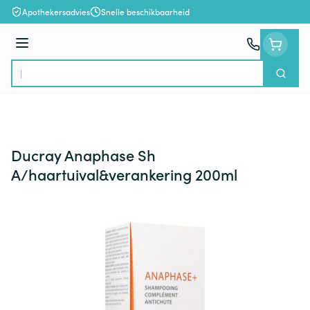
Ga naar de inhoud
Apothekersadvies
Snelle beschikbaarheid
Menu
Zoek
Product, merk, categorie...
Ducray Anaphase Sh
A/haartuival&verankering 200ml