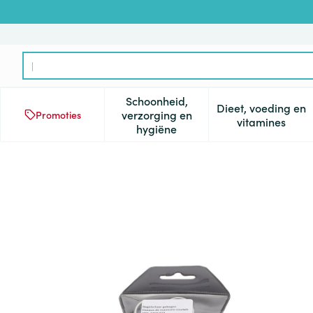
Ga naar de inhoud
Product, merk, categorie...
Schoonheid,
Dieet, voeding en
verzorging en
Promoties
Toon submenu voor Schoonheid
Toon subm
vitamines
hygiëne
Nagelschaar Gebogen