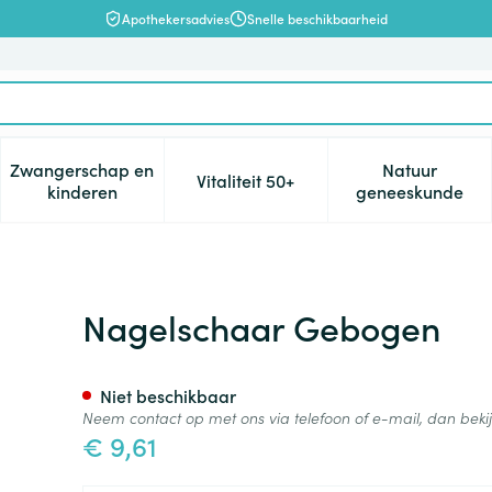
Apothekersadvies
Snelle beschikbaarheid
Zwangerschap en
Natuur
Vitaliteit 50+
, verzorging en hygiëne categorie
enu voor Dieet, voeding en vitamines categorie
Toon submenu voor Zwangerschap en kinderen cat
Toon submenu voor Vitaliteit 5
Toon subm
kinderen
geneeskunde
Nagelschaar Gebogen
Niet beschikbaar
Neem contact op met ons via telefoon of e-mail, dan bek
€ 9,61