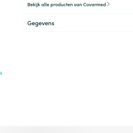
Bekijk alle producten van Covarmed
Gegevens
 met de tabtoets. Je kunt de carrousel overslaan of direct na