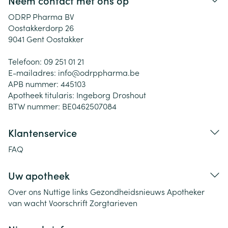
Neem contact met ons op
ODRP Pharma BV
Oostakkerdorp 26
9041
Gent Oostakker
Telefoon:
09 251 01 21
E-mailadres:
info@
odrppharma.be
APB nummer:
445103
Apotheek titularis:
Ingeborg Droshout
BTW nummer:
BE0462507084
Klantenservice
FAQ
Uw apotheek
Over ons
Nuttige links
Gezondheidsnieuws
Apotheker
van wacht
Voorschrift
Zorgtarieven