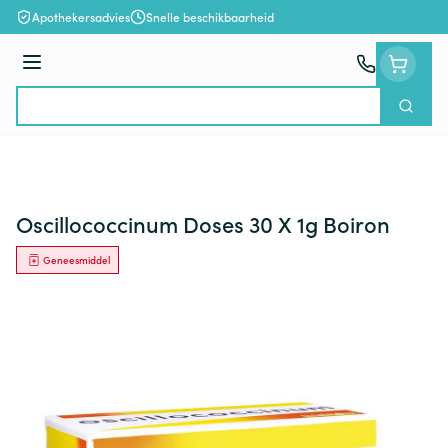
Ga naar de inhoud
Apothekersadvies
Snelle beschikbaarheid
Menu
Zoek
Product, merk, categorie...
Oscillococcinum Doses 30 X 1g Boiron
Geneesmiddel