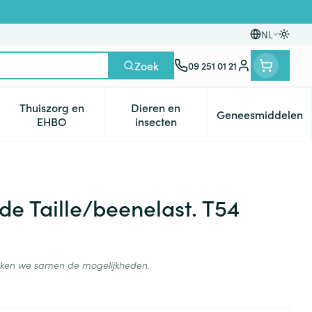
NL
Oversc
Talen
Zoek
09 251 01 21
Klant menu
Thuiszorg en
Dieren en
Geneesmiddelen
egorie
0+ categorie
enu voor Natuur geneeskunde categorie
Toon submenu voor Thuiszorg en EHBO categorie
Toon submenu voor Dieren en i
Toon subm
EHBO
insecten
de Taille/beenelast. T54
ijken we samen de mogelijkheden.