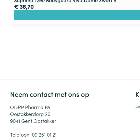
Suprima 1290 Bodyguard Viva Dame Zwart S
€ 36,70
Neem contact met ons op
K
ODRP Pharma BV
F
Oostakkerdorp 26
9041
Gent Oostakker
Telefoon:
09 251 01 21