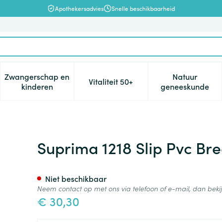
Apothekersadvies
Snelle beschikbaarheid
Zwangerschap en
Natuur
Vitaliteit 50+
, verzorging en hygiëne categorie
enu voor Dieet, voeding en vitamines categorie
Toon submenu voor Zwangerschap en kinderen cat
Toon submenu voor Vitaliteit 5
Toon subm
kinderen
geneeskunde
Taille/beenelast. T54
Suprima 1218 Slip Pvc Bre
Niet beschikbaar
Neem contact op met ons via telefoon of e-mail, dan bek
€ 30,30