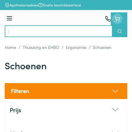
Ga naar de inhoud
Apothekersadvies
Snelle beschikbaarheid
Menu
Zoek
Product, merk, categorie...
Home
/
Thuiszorg en EHBO
/
Ergonomie
/
Schoenen
Schoenen
Filteren
Doorgaan naar productlijst
Prijs
filter