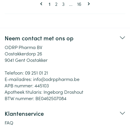
Pagina's
U lees momenteel pagina
Pagina
Pagina
Pagina
1
2
3
...
16
Neem contact met ons op
ODRP Pharma BV
Oostakkerdorp 26
9041
Gent Oostakker
Telefoon:
09 251 01 21
E-mailadres:
info@
odrppharma.be
APB nummer:
445103
Apotheek titularis:
Ingeborg Droshout
BTW nummer:
BE0462507084
Klantenservice
FAQ