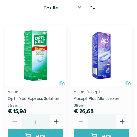
Sorteer op:
Alcon
Alcon, Aosept
Opti-free Express Solution
Aosept Plus Alle Lenzen
355ml
360ml
€ 15,98
€ 26,68
Aantal
Aantal
Bestel
Bestel