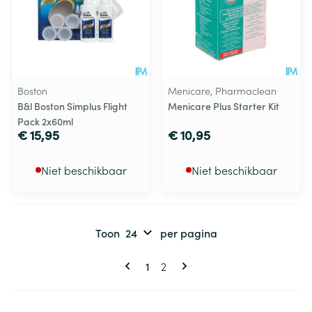
Boston
Menicare, Pharmaclean
B&l Boston Simplus Flight
Menicare Plus Starter Kit
Pack 2x60ml
€ 15,95
€ 10,95
Niet beschikbaar
Niet beschikbaar
Toon
per pagina
Pagina's
U lees momenteel pagina
Pagina
1
2