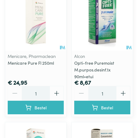
Menicare, Pharmaclean
Alcon
Menicare Pure Fl 250ml
Opti-free Puremoist
M.purpos.desinf.1x
90ml+etui
€ 24,95
€ 8,67
Aantal
Aantal
Bestel
Bestel