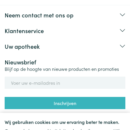
Neem contact met ons op
Klantenservice
Uw apotheek
Nieuwsbrief
Blijf op de hoogte van nieuwe producten en promoties
E-mail adres
Inschrijven
Door op inschrijven te klikken, schrijft u zich in voor onze
nieuwsbrief en gaat u akkoord met onze
privacy policy
.
Wij gebruiken cookies om uw ervaring beter te maken.