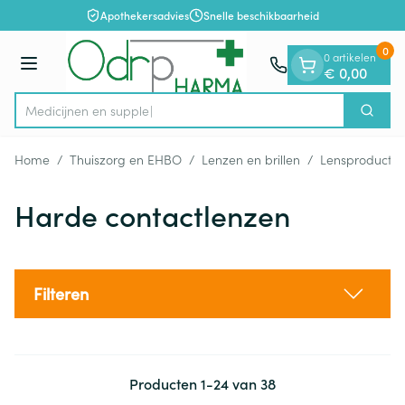
Dia 1 van 1
Ga naar de inhoud
Apothekersadvies
Snelle beschikbaarheid
0
0 artikelen
Menu
€ 0,00
Me
Zoek
Product, merk, categorie...
Home
/
Thuiszorg en EHBO
/
Lenzen en brillen
/
Lensproducte
Harde contactlenzen
Filteren
Producten
1
-
24
van
38