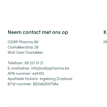
Neem contact met ons op
K
ODRP Pharma BV
F
Oostakkerdorp 26
9041
Gent Oostakker
Telefoon:
09 251 01 21
E-mailadres:
info@
odrppharma.be
APB nummer:
445103
Apotheek titularis:
Ingeborg Droshout
BTW nummer:
BE0462507084