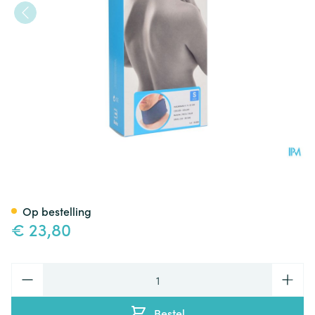
Bota Halskraag Mod C H 10c
Op bestelling
€ 23,80
Aantal
Bestel