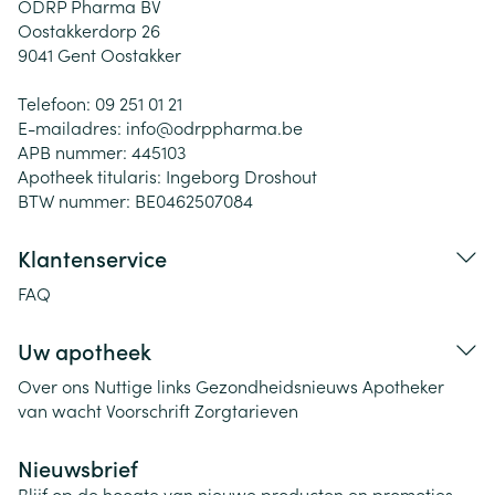
ODRP Pharma BV
Oostakkerdorp 26
9041
Gent Oostakker
Telefoon:
09 251 01 21
E-mailadres:
info@
odrppharma.be
APB nummer:
445103
Apotheek titularis:
Ingeborg Droshout
BTW nummer:
BE0462507084
Klantenservice
FAQ
Uw apotheek
Over ons
Nuttige links
Gezondheidsnieuws
Apotheker
van wacht
Voorschrift
Zorgtarieven
Nieuwsbrief
Blijf op de hoogte van nieuwe producten en promoties