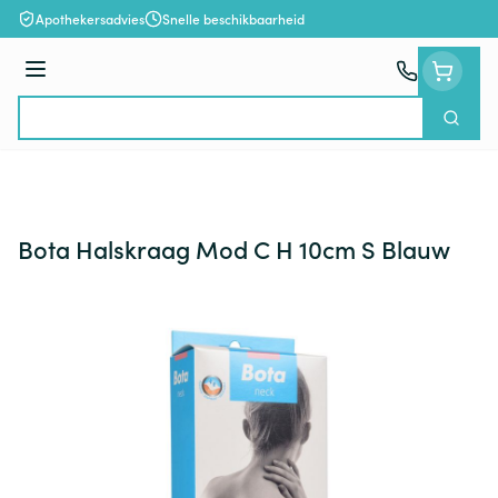
Ga naar de inhoud
Apothekersadvies
Snelle beschikbaarheid
Menu
Zoek
Product, merk, categorie...
Bota Halskraag Mod C H 10cm S Blauw