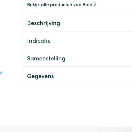
Bekijk alle producten van Bota
Beschrijving
Indicatie
Samenstelling
Gegevens
 met de tabtoets. Je kunt de carrousel overslaan of direct na