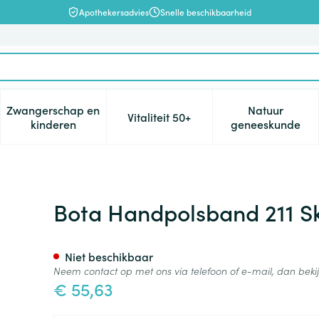
Apothekersadvies
Snelle beschikbaarheid
Zwangerschap en
Natuur
Vitaliteit 50+
, verzorging en hygiëne categorie
enu voor Dieet, voeding en vitamines categorie
Toon submenu voor Zwangerschap en kinderen cat
Toon submenu voor Vitaliteit 5
Toon subm
kinderen
geneeskunde
 Universeel M
Bota Handpolsband 211 Sk
Niet beschikbaar
Neem contact op met ons via telefoon of e-mail, dan bek
€ 55,63