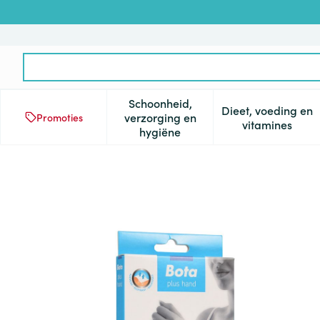
Ga naar de inhoud
Product, merk, categorie...
Schoonheid,
Dieet, voeding en
verzorging en
Promoties
Toon submenu voor Schoonheid
Toon subm
vitamines
hygiëne
Bota Handpolsband 211 Skin