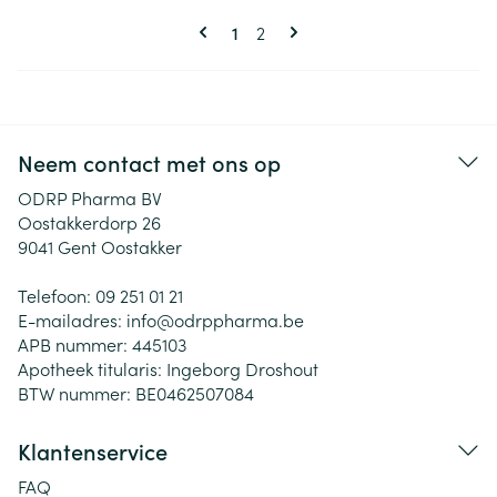
Pagina's
U lees momenteel pagina
Pagina
1
2
Neem contact met ons op
ODRP Pharma BV
Oostakkerdorp 26
9041
Gent Oostakker
Telefoon:
09 251 01 21
E-mailadres:
info@
odrppharma.be
APB nummer:
445103
Apotheek titularis:
Ingeborg Droshout
BTW nummer:
BE0462507084
Klantenservice
FAQ