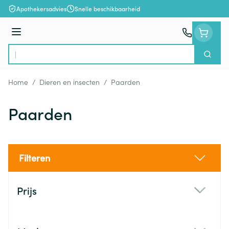
Ga naar de inhoud
Apothekersadvies
Snelle beschikbaarheid
Menu
Zoek
Product, merk, categorie...
Home
/
Dieren en insecten
/
Paarden
Paarden
Filteren
Doorgaan naar productlijst
Prijs
filter