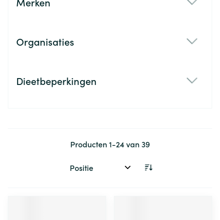
Merken
filter
Organisaties
filter
Dieetbeperkingen
filter
Producten
1
-
24
van
39
Sorteer op: