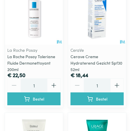
La Roche Posay
CeraVe
La Roche Posay Toleriane
Cerave Creme
Fluide Dermonettoyant
Hydraterend Gezicht Spf30
200ml
52ml
€ 22,50
€ 18,44
Aantal
Aantal
Bestel
Bestel