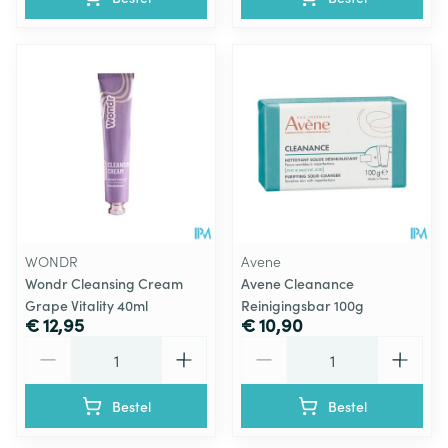
WONDR
Avene
Wondr Cleansing Cream
Avene Cleanance
Grape Vitality 40ml
Reinigingsbar 100g
€ 12,95
€ 10,90
Aantal
Aantal
Bestel
Bestel