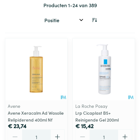
Producten
1
-
24
van
389
Sorteer op:
Avene
La Roche Posay
Avene Xeracalm Ad Wasolie
Lrp Cicaplast B5+
Relipiderend 400ml Nf
Reinigende Gel 200ml
€ 23,74
€ 15,42
Aantal
Aantal