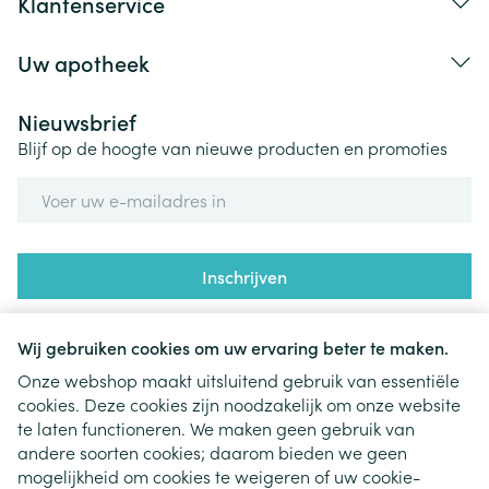
Klantenservice
Uw apotheek
Nieuwsbrief
Blijf op de hoogte van nieuwe producten en promoties
E-mail adres
Inschrijven
Door op inschrijven te klikken, schrijft u zich in voor onze
nieuwsbrief en gaat u akkoord met onze
privacy policy
.
Wij gebruiken cookies om uw ervaring beter te maken.
Onze webshop maakt uitsluitend gebruik van essentiële
cookies. Deze cookies zijn noodzakelijk om onze website
te laten functioneren. We maken geen gebruik van
andere soorten cookies; daarom bieden we geen
mogelijkheid om cookies te weigeren of uw cookie-