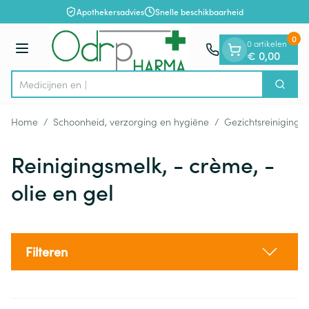
Dia 1 van 1
Ga naar de inhoud
Apothekersadvies
Snelle beschikbaarheid
0
0 artikelen
Menu
€ 0,00
Zoek
Product, merk, categorie...
Home
/
Schoonheid, verzorging en hygiëne
/
Gezichtsreiniging 
Reinigingsmelk, - crème, -
olie en gel
Filteren