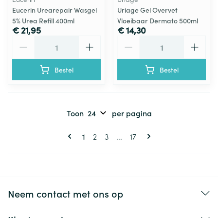
Eucerin Urearepair Wasgel
Uriage Gel Overvet
5% Urea Refill 400ml
Vloeibaar Dermato 500ml
€ 21,95
€ 14,30
Aantal
Aantal
Bestel
Bestel
Toon
per pagina
Pagina's
U lees momenteel pagina
Pagina
Pagina
Pagina
1
2
3
...
17
Neem contact met ons op