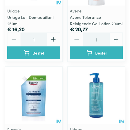
Uriage
Avene
Uriage Lait Demaquillant
Avene Tolerance
250ml
Reinigende Gel Lotion 200ml
€ 16,20
€ 20,77
Aantal
Aantal
Bestel
Bestel
Eucerin
Uriage