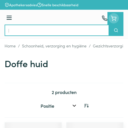
Ga naar de inhoud
Apothekersadvies
Snelle beschikbaarheid
Menu
Zoek
Product, merk, categorie...
Home
/
Schoonheid, verzorging en hygiëne
/
Gezichtsverzorging
Doffe huid
2
producten
Sorteer op: