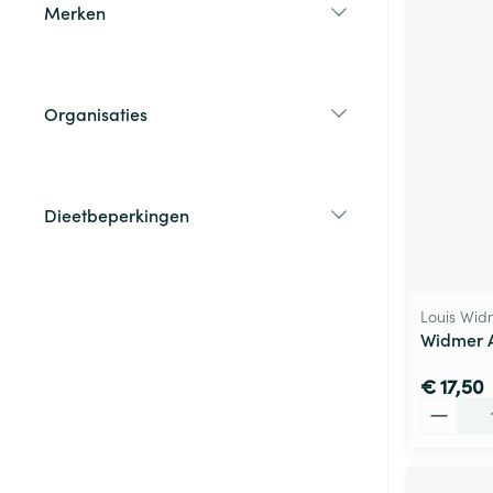
Merken
filter
Organisaties
filter
Dieetbeperkingen
filter
Louis Wid
Widmer A
€ 17,50
Aantal