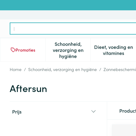
Ga naar de inhoud
Product, merk, categorie...
Schoonheid,
Dieet, voeding en
verzorging en
Promoties
Toon submenu voor Schoonheid
Toon subm
vitamines
hygiëne
Home
/
Schoonheid, verzorging en hygiëne
/
Zonnebescherm
Aftersun
Doorgaan naar productlijst
Produc
Prijs
filter