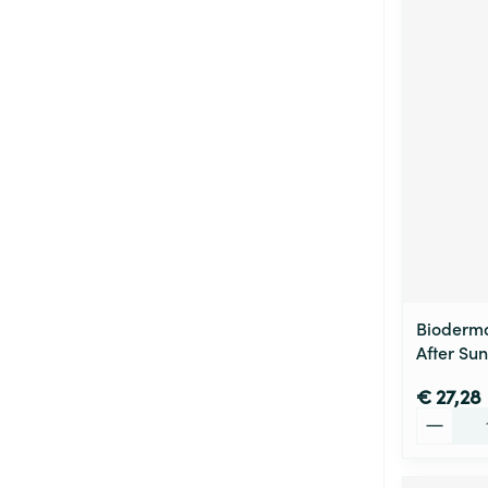
Bioderm
After Su
€ 27,28
Aantal