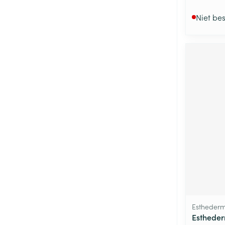
Niet be
Estheder
Estheder