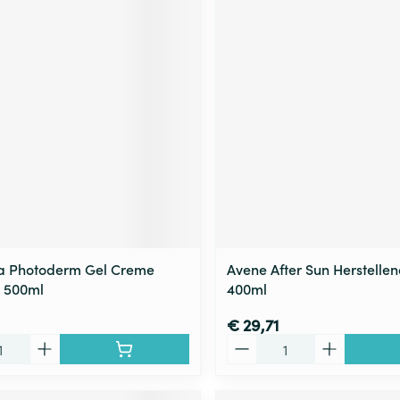
a Photoderm Gel Creme
Avene After Sun Herstelle
n 500ml
400ml
€ 29,71
Aantal