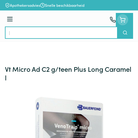
Ga naar de inhoud
Apothekersadvies
Snelle beschikbaarheid
Menu
Zoek
Product, merk, categorie...
Vt Micro Ad C2 g/teen Plus Long Caramel
l